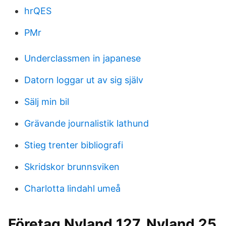
hrQES
PMr
Underclassmen in japanese
Datorn loggar ut av sig själv
Sälj min bil
Grävande journalistik lathund
Stieg trenter bibliografi
Skridskor brunnsviken
Charlotta lindahl umeå
Företag Nyland 127, Nyland 25